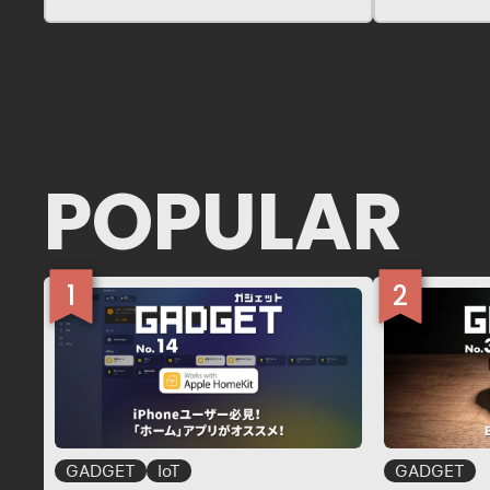
持ったままでペンの種類や太さも変更
い！なんて
できちゃう！色んなショートカットも
単な理由だ
左手だけで簡単に呼び出し実行できち
っしゃるか
ゃうすごいやつ！ お値段はちょっと
みました。 
高めなんです…そういえば、
「TourBox…
POPULAR
GADGET
IoT
GADGET