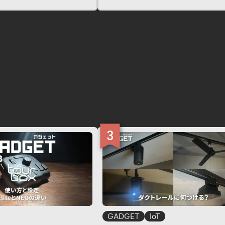
事がありました。とても簡
ったんですが、他にもいら
もしれないので記事化して
原因 さっそくですが、…
GADGET
IoT