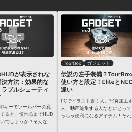
TourBox
ガジェット
xのHUDが表示されな
伝説の左手装備？TourBo
解決方法：効果的な
使い方と設定！EliteとNE
トラブルシューティ
違い
ド
PCでイラスト書く人、写真加工
の矢印キーでツールバーの変
人、動画編集する人などにとって
てると、慣れるまでHUD
っちゃ便利になるアイテム！それ
ないでしょうか？そんな
「TourBox」
、自分の環境で表示されな