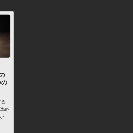
xの
Oの
する
はめ
が