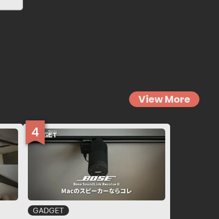
View More
GADGET