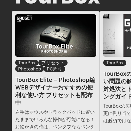
TourBox
プリセット
TourBox
Photoshop
PC周り
TourBo
TourBox Elite – Photoshop編
い問題の
WEBデザイナーおすすめの便
対処法と
利な使い方 プリセットも配布
ングガイ
中
TourBox
右手はマウスやトラックパッドに置い
更に割り当て
たままでいろんな操作が可能になる！
は必須では
お絵かきの時は、ペンタブならペンを
HUDですが