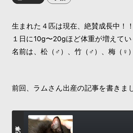
生まれた４匹は現在、絶賛成長中！
１日に10g〜20gほど体重が増えて
名前は、松（♂）、竹（♂）、梅（♀
前回、ラムさん出産の記事を書きま