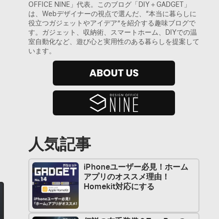
OFFICE NINE」代表。このブログ「DIY＋GADGET」
は、Webデザイナーの視点で選んだ、“本当に暮らしに
役立つガジェットやアイデア”を紹介する趣味ブログで
す。ガジェット、収納術、スマートホーム、DIYでの温
室自動化など、遊び心と実用性のある暮らしを提案して
います。
人気記事
iPhoneユーザー必見！ホーム
アプリのオススメ理由！
Homekit対応にする