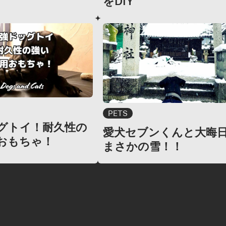
をDIY
PETS
グトイ！耐久性の
愛犬セブンくんと大晦
おもちゃ！
まさかの雪！！