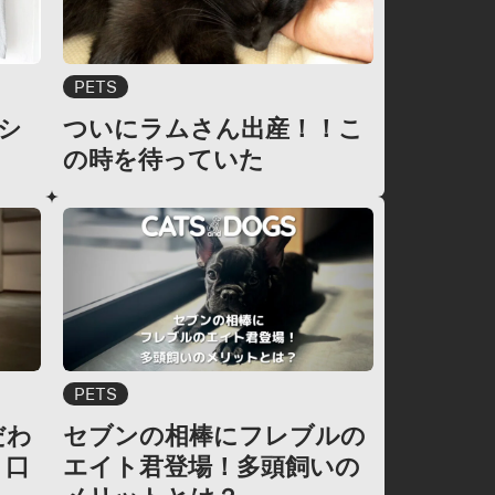
PETS
シ
ついにラムさん出産！！こ
の時を待っていた
PETS
だわ
セブンの相棒にフレブルの
り口
エイト君登場！多頭飼いの