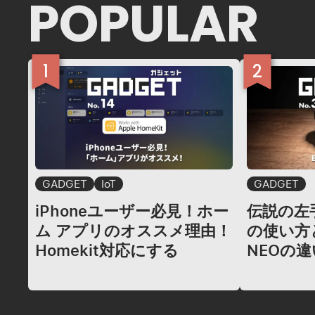
POPULAR
GADGET
IoT
GADGET
iPhoneユーザー必見！ホー
伝説の左手
ム アプリのオススメ理由！
の使い方と
Homekit対応にする
NEOの違