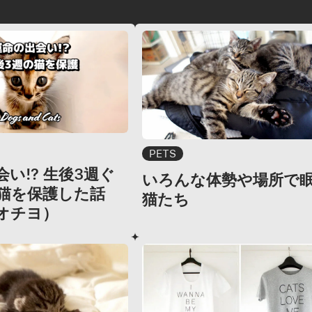
PETS
い!? 生後3週ぐ
いろんな体勢や場所で
猫を保護した話
猫たち
オチヨ）