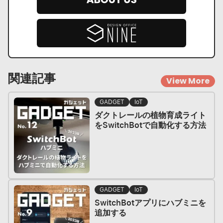
関連記事
View More
GADGET
IoT
ダクトレールの植物育成ライト
をSwitchBotで自動化する方法
GADGET
IoT
SwitchBotアプリにハブミニを
追加する