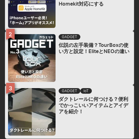
Homekit対応にする
GADGET
伝説の左手装備？TourBoxの使
い方と設定！EliteとNEOの違い
GADGET
IoT
ダクトレールに何つける？便利
でかっこいいアイテムとアイデ
アを紹介！